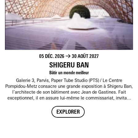
05 DÉC. 2026
→
30 AOÛT 2027
SHIGERU BAN
Bâtir un monde meilleur
Galerie 3, Parvis, Paper Tube Studio (PTS)
Le Centre
Pompidou-Metz consacre une grande exposition à Shigeru Ban,
l’architecte de son bâtiment avec Jean de Gastines. Fait
exceptionnel, il en assure lui-même le commissariat, invitant
le public à une plongée dans son univers, au-delà des formes,
pour découvrir sa pensée, ses influences et son engagement.
EXPLORER