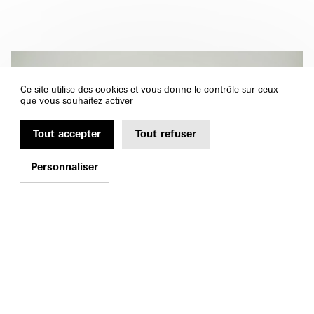
Ce site utilise des cookies et vous donne le contrôle sur ceux
que vous souhaitez activer
Tout accepter
Tout refuser
Personnaliser
VISITE EN FAMILLE
Apprendre avec les grands
Quoi de mieux que d’apprendre en pratiquant, en dessinant et en jouant
avec son papa, sa maman, ses grands-parents ou un autre adulte !