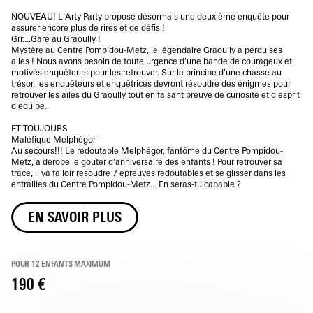
NOUVEAU! L'Arty Party propose désormais une deuxième enquête pour
assurer encore plus de rires et de défis !
Grr....Gare au Graoully !
Mystère au Centre Pompidou-Metz, le légendaire Graoully a perdu ses
ailes ! Nous avons besoin de toute urgence d'une bande de courageux et
motivés enquêteurs pour les retrouver. Sur le principe d'une chasse au
trésor, les enquêteurs et enquêtrices devront résoudre des énigmes pour
retrouver les ailes du Graoully tout en faisant preuve de curiosité et d'esprit
d'équipe.
ET TOUJOURS
Maléfique Melphégor
Au secours!!! Le redoutable Melphégor, fantôme du Centre Pompidou-
Metz, a dérobé le goûter d'anniversaire des enfants ! Pour retrouver sa
trace, il va falloir résoudre 7 épreuves redoutables et se glisser dans les
entrailles du Centre Pompidou-Metz... En seras-tu capable ?
EN SAVOIR PLUS
POUR 12 ENFANTS MAXIMUM
190 €