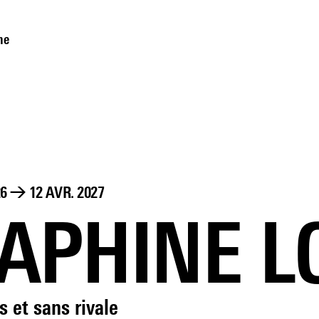
me
26
→
12 AVR. 2027
APHINE L
s et sans rivale