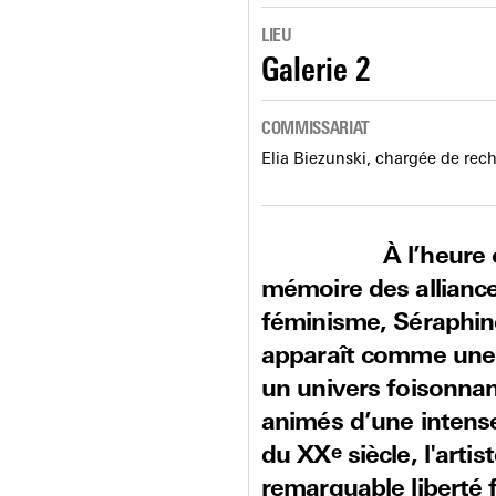
LIEU
Galerie 2
COMMISSARIAT
Elia Biezunski, chargée de re
À l’heure 
mémoire des alliances 
féminisme, Séraphine
apparaît comme une f
un univers foisonnant
animés d’une intens
du XX
e
siècle, l'arti
remarquable liberté f