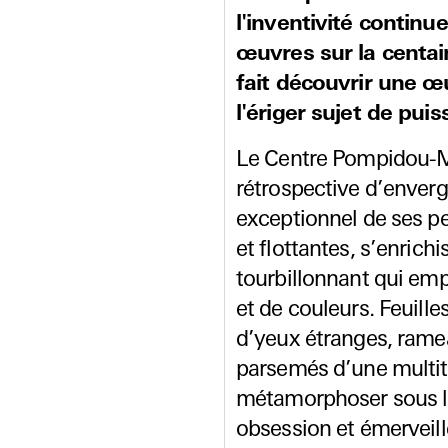
l'inventivité contin
œuvres sur la centain
fait découvrir une œu
l'ériger sujet de pui
Le Centre Pompidou-Me
rétrospective d’enverg
exceptionnel de ses pe
et flottantes, s’enric
tourbillonnant qui emp
et de couleurs. Feuill
d’yeux étranges, ramea
parsemés d’une multit
métamorphoser sous l’e
obsession et émerveil