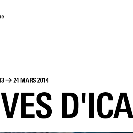
me
13
→
24 MARS 2014
VES D'IC