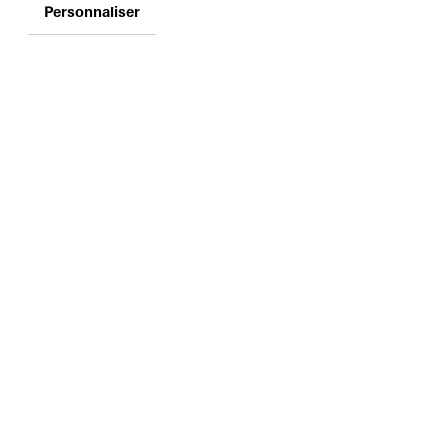
Personnaliser
1, PARVIS DES
DROITS DE L'HOMME
CS 90490