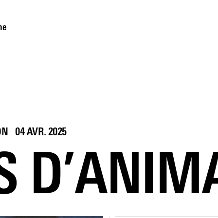
me
ON
04 AVR. 2025
S D’ANIM