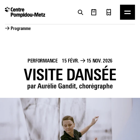
Panneau de gestion des cookies
Panneau de gestion des cookies
→ Programme
PERFORMANCE
15 FÉVR.
→
15 NOV. 2026
VISITE DANSÉE
par Aurélie Gandit, chorégraphe