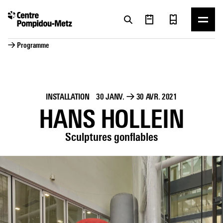
Panneau de gestion des cookies
Panneau de gestion des cookies
→ Programme
INSTALLATION
30 JANV.
→
30 AVR. 2021
HANS HOLLEIN
Sculptures gonflables