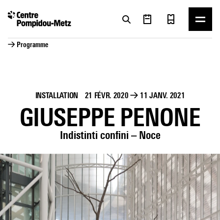
Panneau de gestion des cookies
Panneau de gestion des cookies
→ Programme
INSTALLATION
21 FÉVR. 2020
→
11 JANV. 2021
GIUSEPPE PENONE
Indistinti confini – Noce