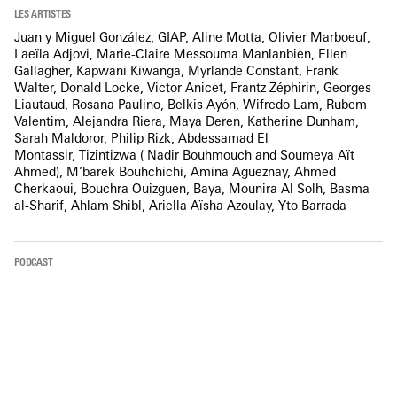
LES ARTISTES
Juan y Miguel González, GIAP, Aline Motta, Olivier Marboeuf,
Laeïla Adjovi, Marie-Claire Messouma Manlanbien, Ellen
Gallagher, Kapwani Kiwanga, Myrlande Constant, Frank
Walter, Donald Locke, Victor Anicet, Frantz Zéphirin, Georges
Liautaud, Rosana Paulino, Belkis Ayón, Wifredo Lam, Rubem
Valentim, Alejandra Riera, Maya Deren, Katherine Dunham,
Sarah Maldoror, Philip Rizk, Abdessamad El
Montassir, Tizintizwa ( Nadir Bouhmouch and Soumeya Aït
Ahmed), M’barek Bouhchichi, Amina Agueznay, Ahmed
Cherkaoui, Bouchra Ouizguen, Baya, Mounira Al Solh, Basma
al-Sharif, Ahlam Shibl, Ariella Aïsha Azoulay, Yto Barrada
PODCAST