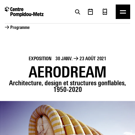
Panneau de gestion des cookies
Panneau de gestion des cookies
→ Programme
EXPOSITION
30 JANV.
→
23 AOÛT 2021
AERODREAM
Architecture, design et structures gonflables,
1950-2020