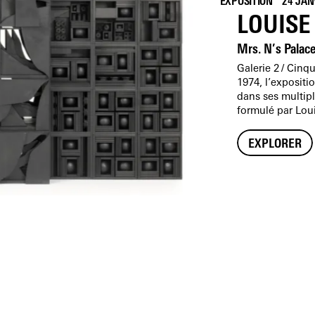
EXPOSITION
24 JAN
LOUISE
Mrs. N’s Palac
Galerie 2
Cinqu
1974, l’exposit
dans ses multipl
formulé par Lou
faisant partie d
son monde imagi
EXPLORER
non comme des e