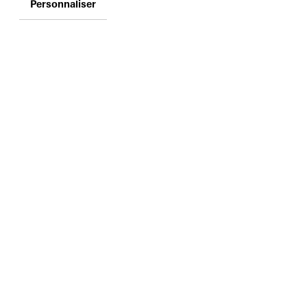
Personnaliser
1, PARVIS DES
DROITS DE L'HOMME
CS 90490