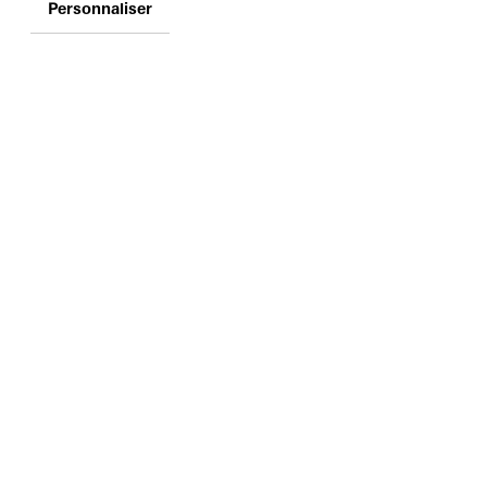
Personnaliser
1, PARVIS DES
DROITS DE L'HOMME
CS 90490