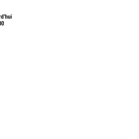
rd'hui
00