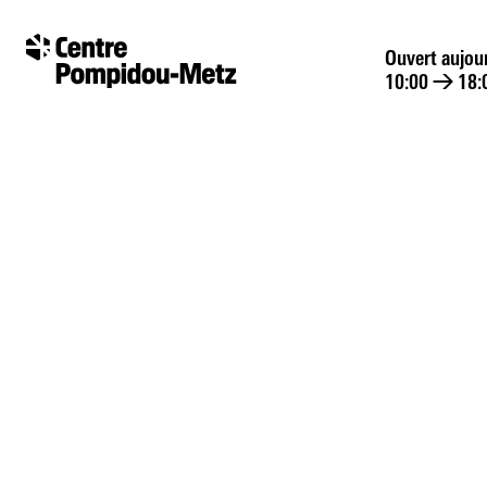
Panneau de gestion des cookies
Panneau de gestion des cookies
Ouvert aujou
10:00
→
18: