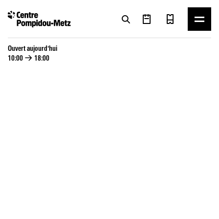
Panneau de gestion des cookies
Panneau de gestion des cookies
Ouvert aujourd'hui
10:00
→
18:00