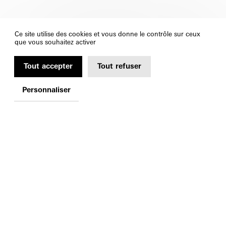
Ce site utilise des cookies et vous donne le contrôle sur ceux
que vous souhaitez activer
Tout accepter
Tout refuser
Personnaliser
1, PARVIS DES
DROITS DE L'HOMME
CS 90490
57020 METZ