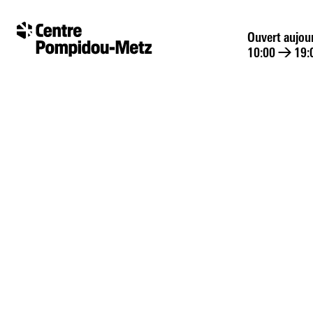
Panneau de gestion des cookies
Panneau de gestion des cookies
Ouvert aujou
10:00
→
19: