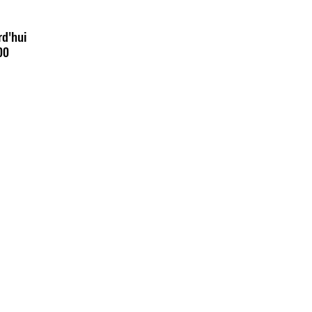
rd'hui
00