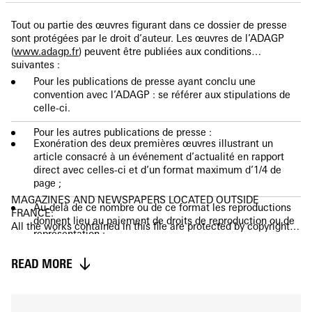
Tout ou partie des œuvres figurant dans ce dossier de presse
sont protégées par le droit d’auteur. Les œuvres de l’ADAGP
(
www.adagp.fr
) peuvent être publiées aux conditions
suivantes :
Pour les publications de presse ayant conclu une
convention avec l’ADAGP : se référer aux stipulations de
celle-ci.
Pour les autres publications de presse :
Exonération des deux premières œuvres illustrant un
article consacré à un événement d’actualité en rapport
direct avec celles-ci et d’un format maximum d’1/4 de
page ;
MAGAZINES AND NEWSPAPERS LOCATED OUTSIDE
Au-delà de ce nombre ou de ce format les reproductions
FRANCE:
donnent lieu au paiement de droits de reproduction ou de
All the works contained in this file are protected by copyright.
représentation ;
If you are a magazine or a newspaper located outside France,
please email
presse@adagp.fr
. We will forward your request
Toute reproduction en couverture ou à la une devra faire
READ MORE
for permission to ADAGP’s sister societies.
l’objet d’une demande d’autorisation auprès du Service de
l’ADAGP en charge des Droits Presse (
presse@adagp.fr
) ;
Toute reproduction devra être accompagnée, de manière