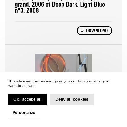
grand, 2006 et Deep Dark, Light Blue
n°3, 2008
DOWNLOAD
This site uses cookies and gives you control over what you
want to activate
OK, accept all
Deny all cookies
François Morellet, Lunatique brut n°1,
2009 et Deep Dark, Light Blue n°3,
Personalize
2008