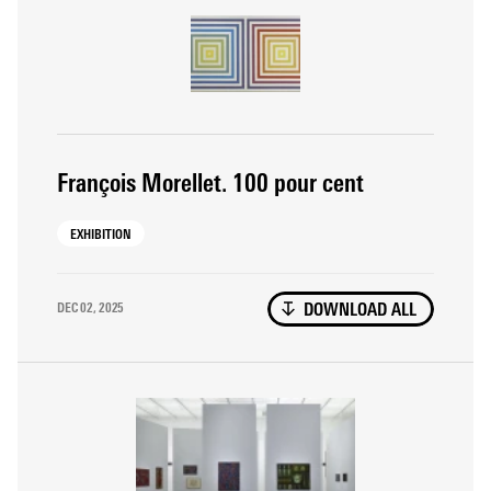
claire et lisible, du titre de l’œuvre, du nom de l’auteur et
de la mention de réserve « © ADAGP, Paris » suivie de
l’année de publication, et ce quelle que soit la provenance
de l’image ou le lieu de conservation de l’œuvre. Ces
conditions sont valables pour les sites internet ayant un
statut de presse en ligne étant entendu que pour les
publications de presse en ligne, la définition des fichiers
est limitée à 1600 pixels (longueur et largeur cumulées).
François Morellet. 100 pour cent
EXHIBITION
DEC 02, 2025
DOWNLOAD ALL