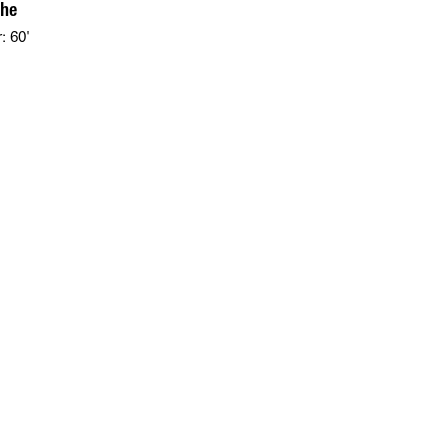
phe
: 60'