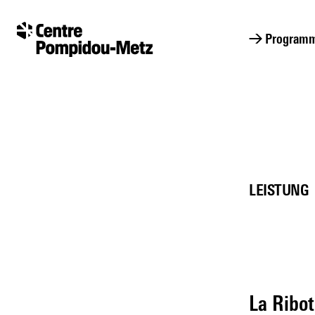
Cookie-Einstellungen
Cookie-Einstellungen
→ Program
LEISTUNG
La Ribot