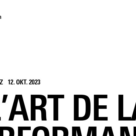
m
Z
12. OKT. 2023
L’ART DE L