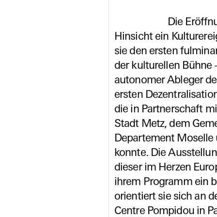
Die Eröffn
Hinsicht ein Kulturere
sie den ersten fulmin
der kulturellen Bühne
autonomer Ableger des
ersten Dezentralisation
die in Partnerschaft m
Stadt Metz, dem Gem
Departement Moselle u
konnte. Die Ausstellung
dieser im Herzen Europ
ihrem Programm ein br
orientiert sie sich an 
Centre Pompidou in Pari