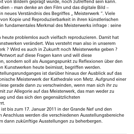
 von Bildern geprägt wurde, noch zutreffend sein kann.
en – man denke an den Film und das digitale Bild –
in neues Verständnis des Begriffes „ Meisterwerk “. Viele
von Kopie und Reproduzierbarkeit in ihren künstlerischen
ein fundamentales Merkmal des Meisterwerks infrage : seine
h heute problemlos auch vielfach reproduzieren. Damit hat
Kunstwerken verändert. Was versteht man also in unserem
werk ? Wird es auch in Zukunft noch Meisterwerke geben ?
 Antwort auf diese Fragen kann und will diese
en, sondern soll als Ausgangspunkt zu Reflexionen über den
n Kunstwerken heute beimisst, begriffen werden.
tellungsrundganges ist darüber hinaus der Ausblick auf das
tonische Meisterwerk der Kathedrale von Metz. Aufgrund einer
iese gerade dann zu verschwinden, wenn man sich ihr zu
mit zur Allegorie auf das Meisterwerk, das man weder zu
mag und das sich den gegensätzlichsten
rt.
ist bis zum 17. Januar 2011 in der Grande Nef und den
 Im Anschluss werden die verschiedenen Ausstellungsbereiche
 dann zukünftige Ausstellungen zu beherbergen.