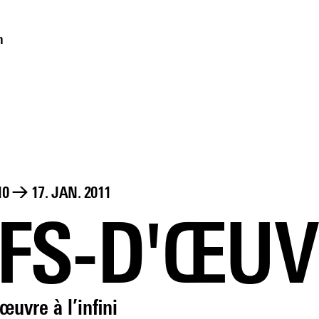
m
10
→
17. JAN. 2011
FS-D'ŒUV
œuvre à l’infini