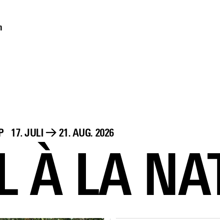
m
P
17. JULI
→
21. AUG. 2026
L À LA N