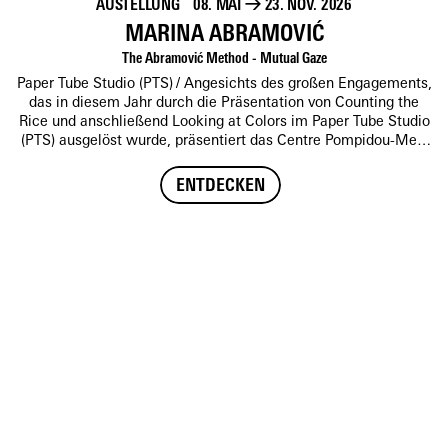
AUSTELLUNG
08. MAI
→
23. NOV. 2026
MARINA ABRAMOVIĆ
The Abramović Method - Mutual Gaze
Paper Tube Studio (PTS)
Angesichts des großen Engagements,
das in diesem Jahr durch die Präsentation von Counting the
Rice und anschließend Looking at Colors im Paper Tube Studio
(PTS) ausgelöst wurde, präsentiert das Centre Pompidou-Metz
eine letzte partizipative Ausstellung von Marina Abramović mit
Mutual Gaze vom 9. Mai 2026 bis zum 23. November 2026.
ENTDECKEN